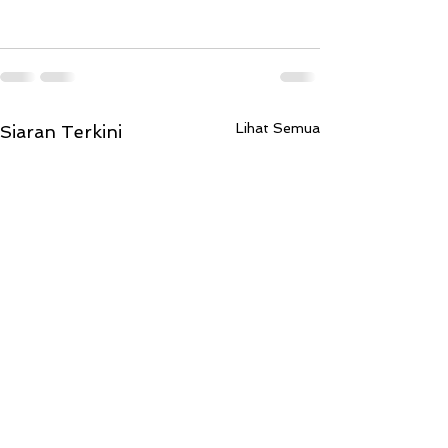
Lihat Semua
Siaran Terkini