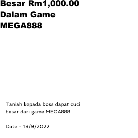
Besar Rm1,000.00
Dalam Game
MEGA888
Taniah kepada boss dapat cuci 
besar dari game MEGA888
Date - 13/9/2022