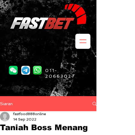
011-
20663027
Siaran
fastfood888online
14 Sep 2022
Taniah Boss Menang