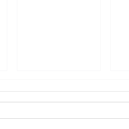
Taniah Boss Menang
Tan