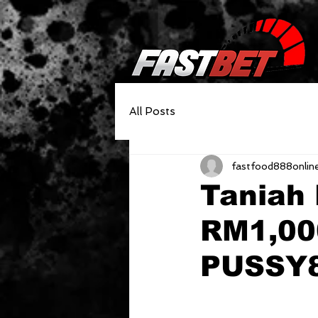
All Posts
fastfood888onlin
Taniah
RM1,00
PUSSY