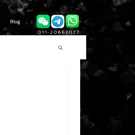
Blog
011-20663027