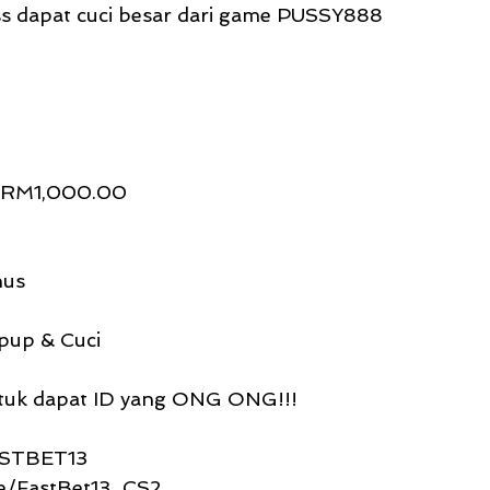
s dapat cuci besar dari game PUSSY888
i RM1,000.00
nus
pup & Cuci
tuk dapat ID yang ONG ONG!!!
ASTBET13 
me/FastBet13_CS2