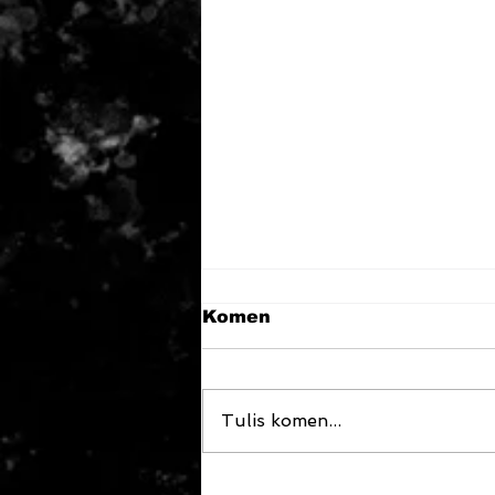
Komen
Tulis komen...
Taniah Boss Menang