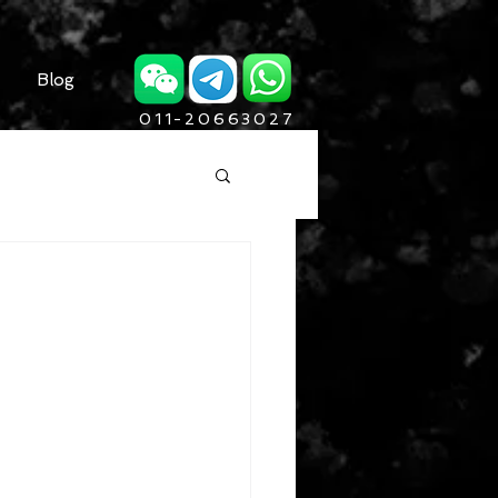
Blog
011-20663027