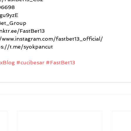
06698
3gu9yzE 
tBet_Group
inktr.ee/FastBet13
//www.instagram.com/fastbet13_official/
ps://t.me/syokpancut
xBlog
#cucibesar
#FastBet13