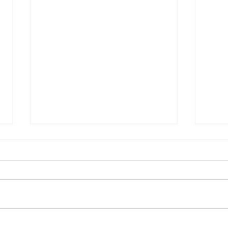
Taniah Boss Menang
Tan