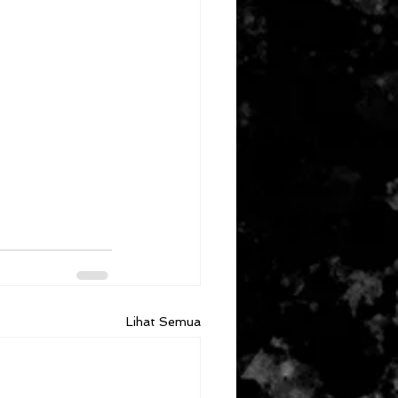
Lihat Semua