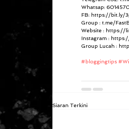
Whatsap: 601457
FB: https://bit.ly/
Group : t.me/Fas
Website : https://l
Instagram : https:
Group Lucah : htt
#bloggingtips
#Wi
Siaran Terkini