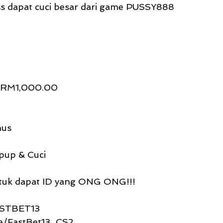
s dapat cuci besar dari game PUSSY888
Bet Rm 12.50 Cuci RM1,000.00	
nus
pup & Cuci
tuk dapat ID yang ONG ONG!!!
ASTBET13 
me/FastBet13_CS2