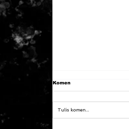
Komen
Tulis komen...
Taniah Boss Menang