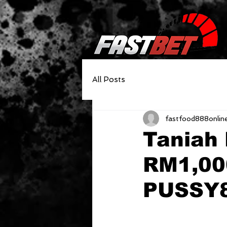
All Posts
fastfood888onlin
Taniah
RM1,00
PUSSY