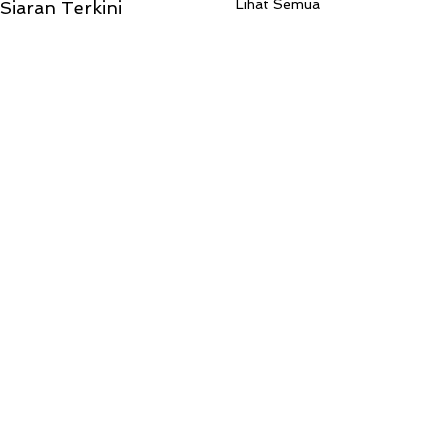
Lihat Semua
Siaran Terkini
Komen