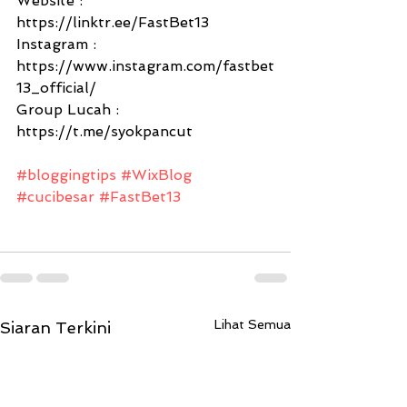
Website : 
https://linktr.ee/FastBet13
Instagram : 
https://www.instagram.com/fastbet
13_official/
Group Lucah : 
https://t.me/syokpancut
#bloggingtips
#WixBlog
#cucibesar
#FastBet13
Lihat Semua
Siaran Terkini