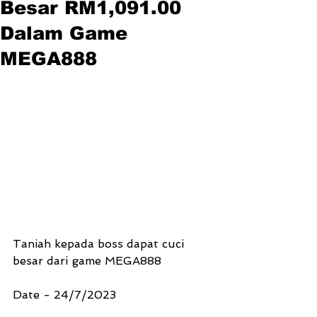
Besar RM1,091.00
Dalam Game
MEGA888
Taniah kepada boss dapat cuci 
besar dari game MEGA888
Date - 24/7/2023