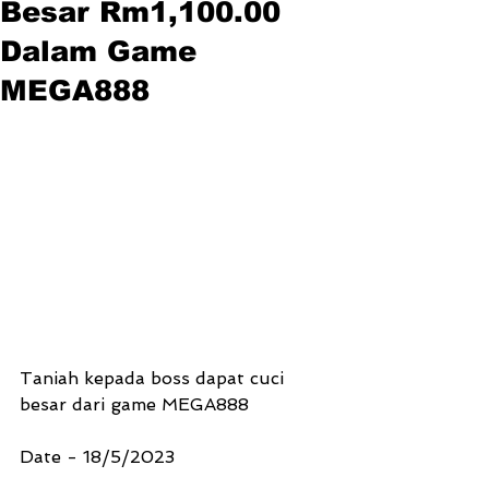
Besar Rm1,100.00
Dalam Game
MEGA888
Taniah kepada boss dapat cuci 
besar dari game MEGA888
Date - 18/5/2023