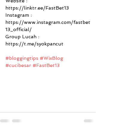
Website : 
https://linktr.ee/FastBet13
Instagram : 
https://www.instagram.com/fastbet
13_official/
Group Lucah : 
https://t.me/syokpancut
#bloggingtips
#WixBlog
#cucibesar
#FastBet13