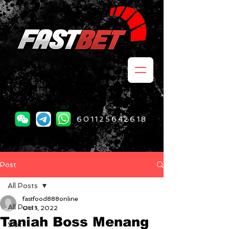
601125642618
Post
All Posts
fastfood888online
All Posts
Oct 1, 2022
Taniah Boss Menang
Slot