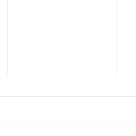
Taniah Boss Menang
Tan