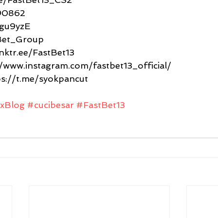
90862 
3gu9yzE 
tBet_Group
inktr.ee/FastBet13
//www.instagram.com/fastbet13_official/
ps://t.me/syokpancut
xBlog
#cucibesar
#FastBet13