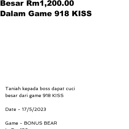
Besar Rm1,200.00
Dalam Game 918 KISS
Taniah kepada boss dapat cuci 
besar dari game 918 KISS
Date - 17/5/2023
Game - BONUS BEAR