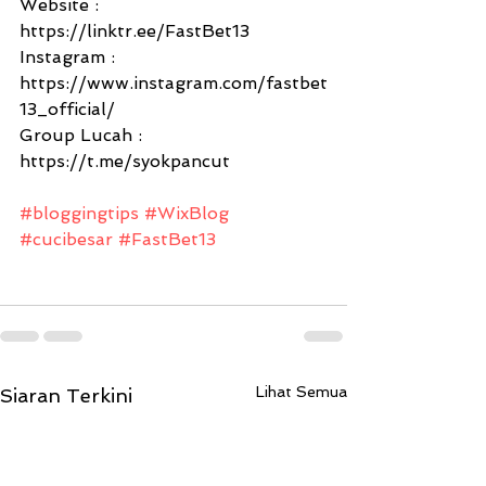
Website : 
https://linktr.ee/FastBet13
Instagram : 
https://www.instagram.com/fastbet
13_official/
Group Lucah : 
https://t.me/syokpancut
#bloggingtips
#WixBlog
#cucibesar
#FastBet13
Lihat Semua
Siaran Terkini