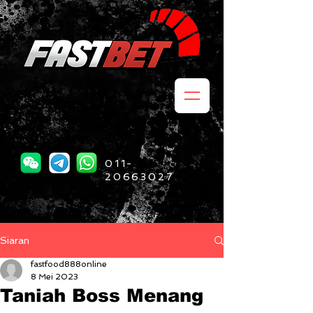
011-
20663027
Siaran
fastfood888online
8 Mei 2023
Taniah Boss Menang