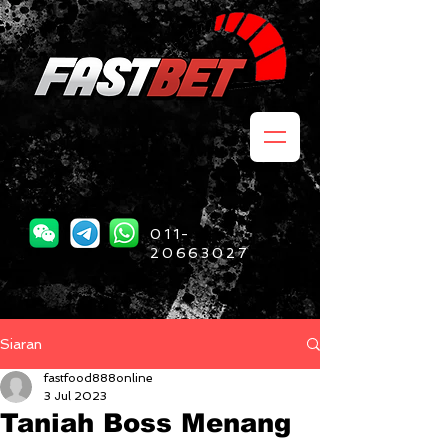
011-
20663027
Siaran
fastfood888online
3 Jul 2023
Taniah Boss Menang