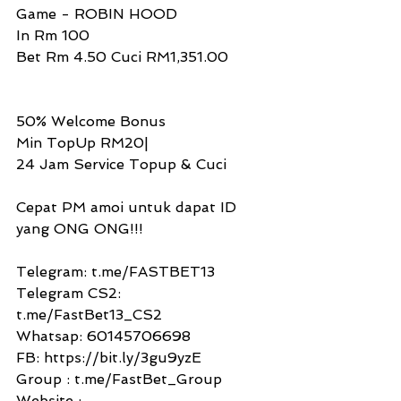
Game - ROBIN HOOD
In Rm 100
Bet Rm 4.50 Cuci RM1,351.00
50% Welcome Bonus
Min TopUp RM20|
24 Jam Service Topup & Cuci
Cepat PM amoi untuk dapat ID 
yang ONG ONG!!!
Telegram: t.me/FASTBET13 
Telegram CS2: 
t.me/FastBet13_CS2
Whatsap: 60145706698
FB: https://bit.ly/3gu9yzE 
Group : t.me/FastBet_Group
Website : 