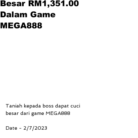
Besar RM1,351.00
Dalam Game
MEGA888
Taniah kepada boss dapat cuci 
besar dari game MEGA888
Date - 2/7/2023