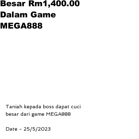
Besar Rm1,400.00
Dalam Game
MEGA888
Taniah kepada boss dapat cuci 
besar dari game MEGA888
Date - 25/5/2023