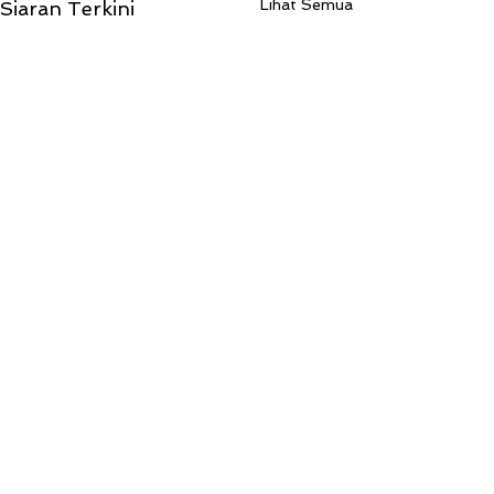
Lihat Semua
Siaran Terkini
Komen