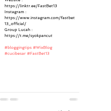
https://linktr.ee/FastBet13
Instagram : 
https://www.instagram.com/fastbet
13_official/
Group Lucah : 
https://t.me/syokpancut
#bloggingtips
#WixBlog
#cucibesar
#FastBet13