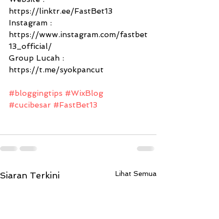
https://linktr.ee/FastBet13
Instagram : 
https://www.instagram.com/fastbet
13_official/
Group Lucah : 
https://t.me/syokpancut
#bloggingtips
#WixBlog
#cucibesar
#FastBet13
Lihat Semua
Siaran Terkini