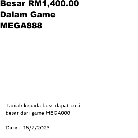
Besar RM1,400.00
Dalam Game
MEGA888
Taniah kepada boss dapat cuci 
besar dari game MEGA888
Date - 16/7/2023