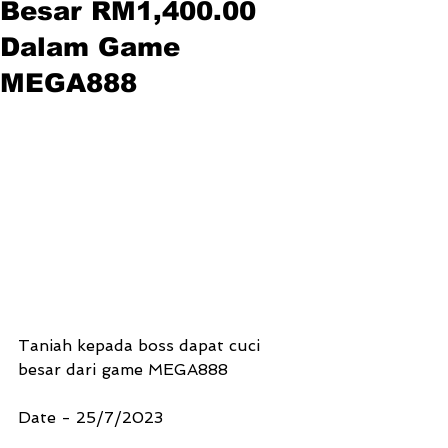
Besar RM1,400.00
Dalam Game
MEGA888
Taniah kepada boss dapat cuci 
besar dari game MEGA888
Date - 25/7/2023