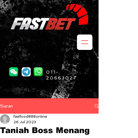
011-
20663027
Siaran
fastfood888online
26 Jul 2023
Taniah Boss Menang