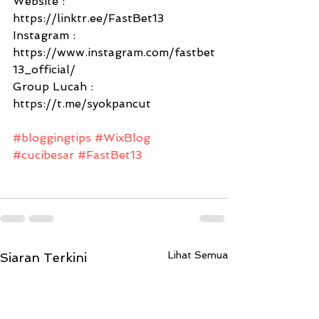
Website : 
https://linktr.ee/FastBet13
Instagram : 
https://www.instagram.com/fastbet
13_official/
Group Lucah : 
https://t.me/syokpancut
#bloggingtips
#WixBlog
#cucibesar
#FastBet13
Lihat Semua
Siaran Terkini