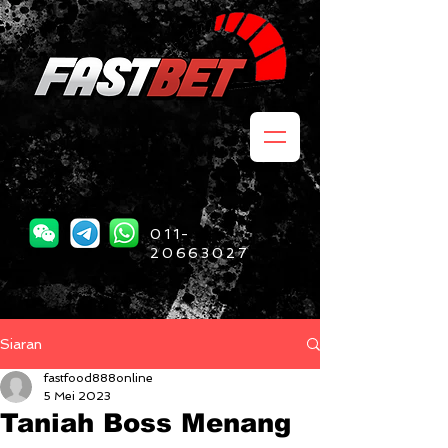
011-
20663027
Siaran
fastfood888online
5 Mei 2023
Taniah Boss Menang