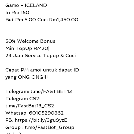
Game - ICELAND
In Rm 150
Bet Rm 5.00 Cuci Rm1,450.00
50% Welcome Bonus
Min TopUp RM20|
24 Jam Service Topup & Cuci
Cepat PM amoi untuk dapat ID 
yang ONG ONG!!!
Telegram: t.me/FASTBET13 
Telegram CS2: 
t.me/FastBet13_CS2
Whatsap: 60105290862 
FB: https://bit.ly/3gu9yzE 
Group : t.me/FastBet_Group