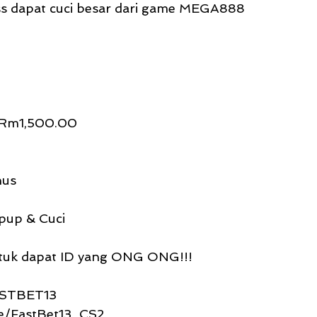
s dapat cuci besar dari game MEGA888
 Rm1,500.00
nus
pup & Cuci
tuk dapat ID yang ONG ONG!!!
ASTBET13 
me/FastBet13_CS2