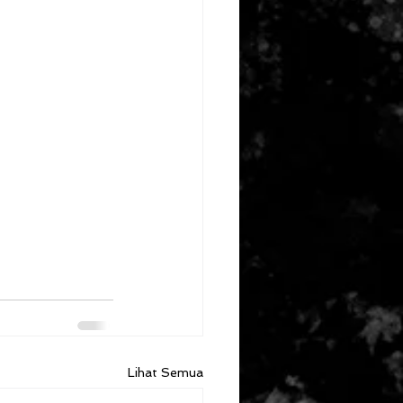
Lihat Semua