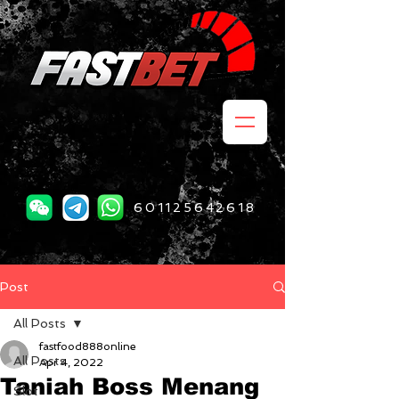
601125642618
Post
All Posts
fastfood888online
All Posts
Apr 4, 2022
Taniah Boss Menang
Slot