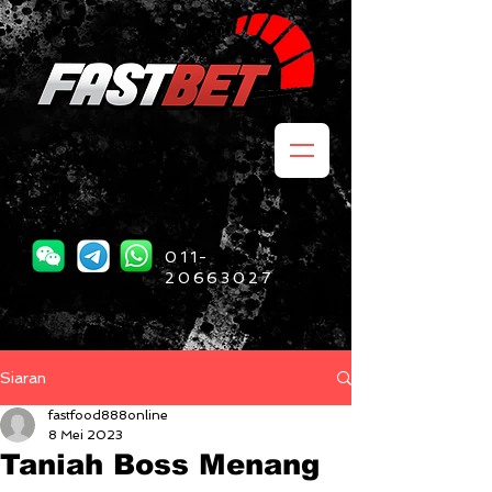
011-
20663027
Siaran
fastfood888online
8 Mei 2023
Taniah Boss Menang