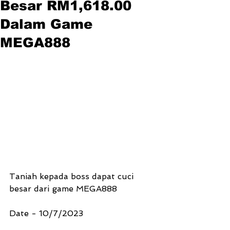
Besar RM1,618.00
Dalam Game
MEGA888
Taniah kepada boss dapat cuci 
besar dari game MEGA888
Date - 10/7/2023