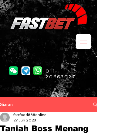
011-
20663027
Siaran
fastfood888online
27 Jun 2023
Taniah Boss Menang