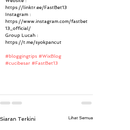
Website : 
https://linktr.ee/FastBet13
Instagram : 
https://www.instagram.com/fastbet
13_official/
Group Lucah : 
https://t.me/syokpancut
#bloggingtips
#WixBlog
#cucibesar
#FastBet13
Lihat Semua
Siaran Terkini