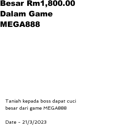
Besar Rm1,800.00
Dalam Game
MEGA888
Taniah kepada boss dapat cuci 
besar dari game MEGA888
Date - 21/3/2023