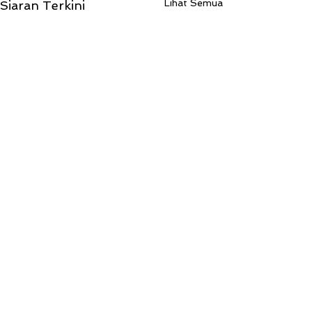
Lihat Semua
Siaran Terkini
Komen