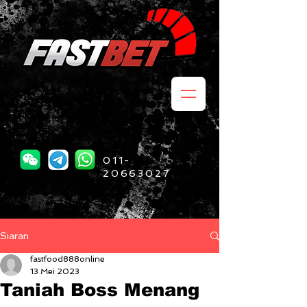
011-
20663027
Siaran
fastfood888online
13 Mei 2023
Taniah Boss Menang