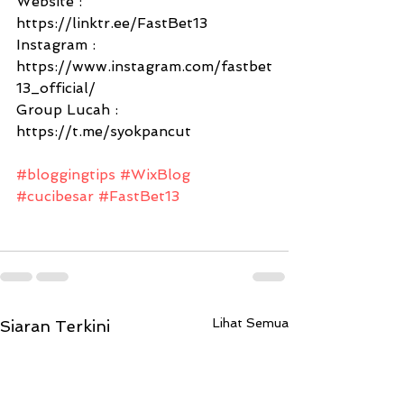
Website : 
https://linktr.ee/FastBet13
Instagram : 
https://www.instagram.com/fastbet
13_official/
Group Lucah : 
https://t.me/syokpancut
#bloggingtips
#WixBlog
#cucibesar
#FastBet13
Lihat Semua
Siaran Terkini