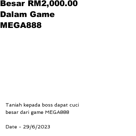
Besar RM2,000.00
Dalam Game
MEGA888
Taniah kepada boss dapat cuci 
besar dari game MEGA888
Date - 29/6/2023