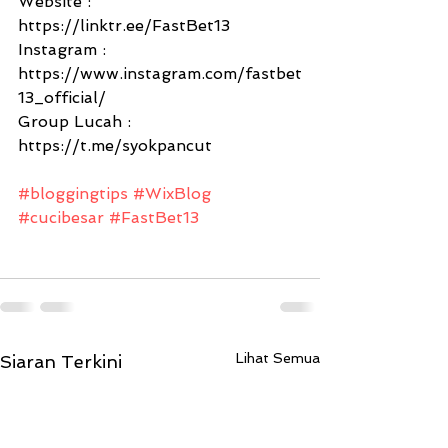
Website : 
https://linktr.ee/FastBet13
Instagram : 
https://www.instagram.com/fastbet
13_official/
Group Lucah : 
https://t.me/syokpancut
#bloggingtips
#WixBlog
#cucibesar
#FastBet13
Lihat Semua
Siaran Terkini