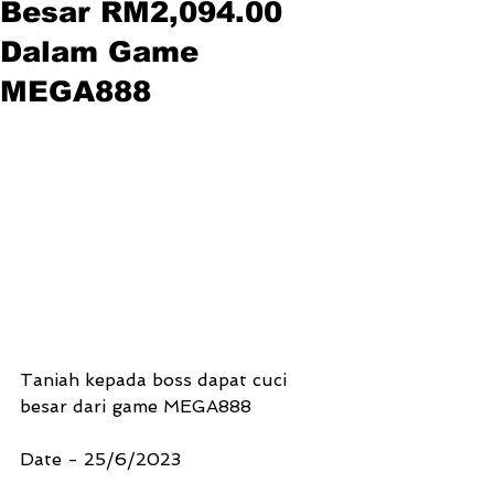
Besar RM2,094.00
Dalam Game
MEGA888
Taniah kepada boss dapat cuci 
besar dari game MEGA888
Date - 25/6/2023