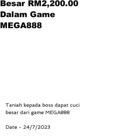
Besar RM2,200.00
Dalam Game
MEGA888
Taniah kepada boss dapat cuci 
besar dari game MEGA888
Date - 24/7/2023