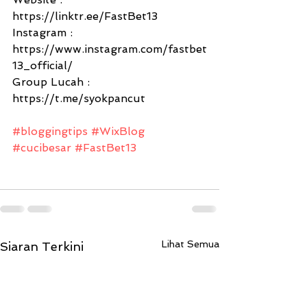
https://linktr.ee/FastBet13
Instagram : 
https://www.instagram.com/fastbet
13_official/
Group Lucah : 
https://t.me/syokpancut
#bloggingtips
#WixBlog
#cucibesar
#FastBet13
Lihat Semua
Siaran Terkini