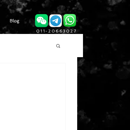
Blog
011-20663027