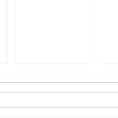
Taniah Boss Menang
Tan