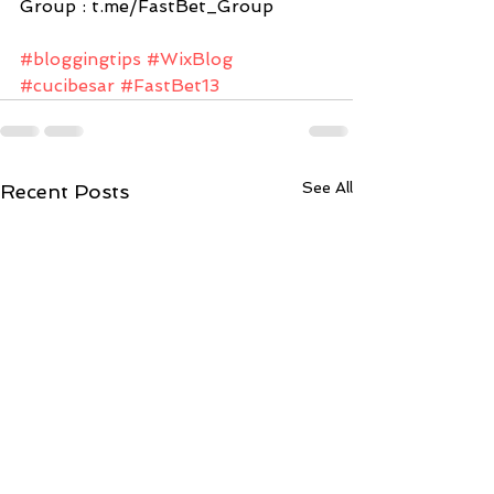
Group : t.me/FastBet_Group
#bloggingtips
#WixBlog
#cucibesar
#FastBet13
See All
Recent Posts