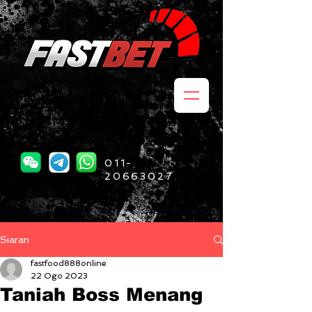
011-
20663027
Siaran
fastfood888online
22 Ogo 2023
Taniah Boss Menang