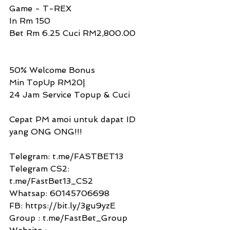
Game - T-REX
In Rm 150
Bet Rm 6.25 Cuci RM2,800.00
50% Welcome Bonus
Min TopUp RM20|
24 Jam Service Topup & Cuci
Cepat PM amoi untuk dapat ID 
yang ONG ONG!!!
Telegram: t.me/FASTBET13 
Telegram CS2: 
t.me/FastBet13_CS2
Whatsap: 60145706698
FB: https://bit.ly/3gu9yzE 
Group : t.me/FastBet_Group