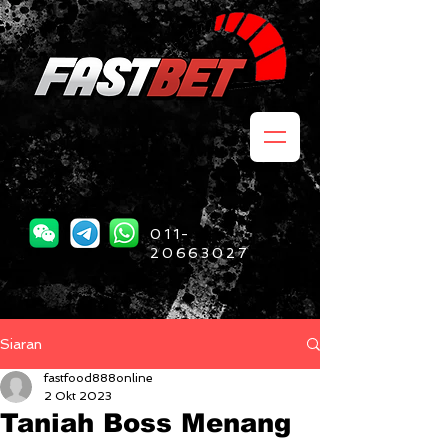
011-
20663027
Siaran
fastfood888online
2 Okt 2023
Taniah Boss Menang