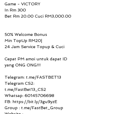
Game - VICTORY
In Rm 300
Bet Rm 20.00 Cuci RM3,000.00
50% Welcome Bonus
Min TopUp RM20|
24 Jam Service Topup & Cuci
Cepat PM amoi untuk dapat ID 
yang ONG ONG!!!
Telegram: t.me/FASTBET13 
Telegram CS2: 
t.me/FastBet13_CS2
Whatsap: 60145706698
FB: https://bit.ly/3gu9yzE 
Group : t.me/FastBet_Group
Website : 