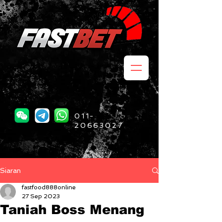
011-
20663027
Siaran
fastfood888online
27 Sep 2023
Taniah Boss Menang