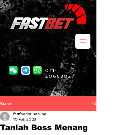
011-
20663027
Siaran
fastfood888online
10 Feb 2023
Taniah Boss Menang