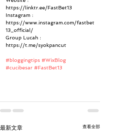
Website : 
https://linktr.ee/FastBet13
Instagram : 
https://www.instagram.com/fastbet
13_official/
Group Lucah : 
https://t.me/syokpancut
#bloggingtips
#WixBlog
#cucibesar
#FastBet13
查看全部
最新文章