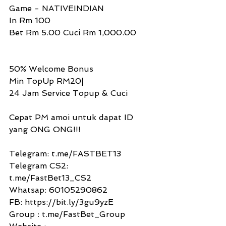
Game - NATIVEINDIAN
In Rm 100
Bet Rm 5.00 Cuci Rm 1,000.00
50% Welcome Bonus
Min TopUp RM20|
24 Jam Service Topup & Cuci
Cepat PM amoi untuk dapat ID 
yang ONG ONG!!!
Telegram: t.me/FASTBET13 
Telegram CS2: 
t.me/FastBet13_CS2
Whatsap: 60105290862 
FB: https://bit.ly/3gu9yzE 
Group : t.me/FastBet_Group