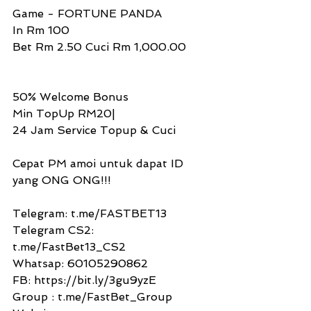
Game - FORTUNE PANDA
In Rm 100
Bet Rm 2.50 Cuci Rm 1,000.00
50% Welcome Bonus
Min TopUp RM20|
24 Jam Service Topup & Cuci
Cepat PM amoi untuk dapat ID 
yang ONG ONG!!!
Telegram: t.me/FASTBET13 
Telegram CS2: 
t.me/FastBet13_CS2
Whatsap: 60105290862 
FB: https://bit.ly/3gu9yzE 
Group : t.me/FastBet_Group