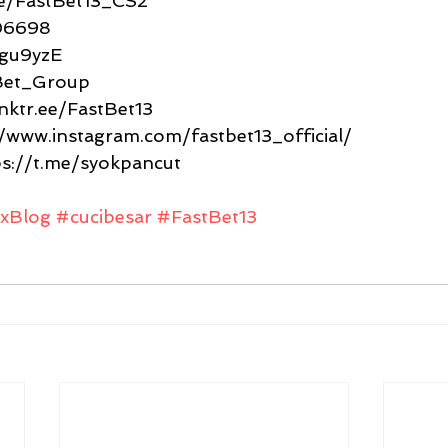
me/FastBet13_CS2
06698
3gu9yzE 
tBet_Group
inktr.ee/FastBet13
//www.instagram.com/fastbet13_official/
ps://t.me/syokpancut
xBlog
#cucibesar
#FastBet13