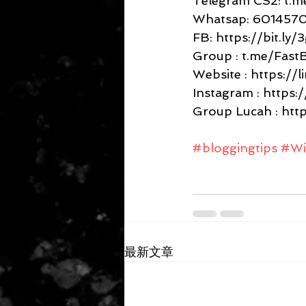
Telegram CS2: t.
Whatsap: 601457
FB: https://bit.ly/
Group : t.me/Fas
Website : https://l
Instagram : https:
Group Lucah : htt
#bloggingtips
#Wi
最新文章