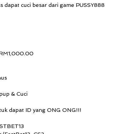
s dapat cuci besar dari game PUSSY888
 RM1,000.00
nus
pup & Cuci
tuk dapat ID yang ONG ONG!!!
ASTBET13 