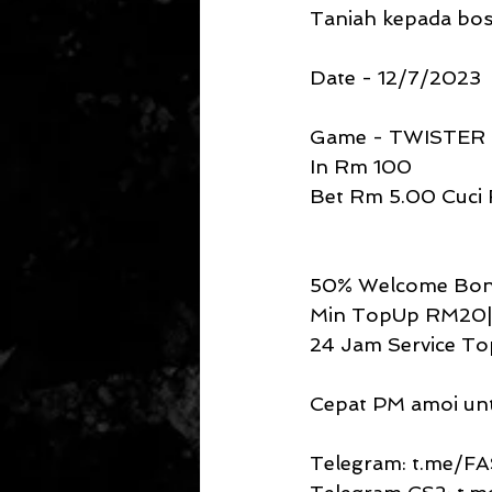
Taniah kepada bos
Date - 12/7/2023
Game - TWISTER
In Rm 100
Bet Rm 5.00 Cuci
50% Welcome Bo
Min TopUp RM20|
24 Jam Service To
Cepat PM amoi un
Telegram: t.me/F