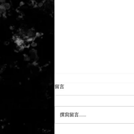
留言
撰寫留言......
Taniah Boss Menang