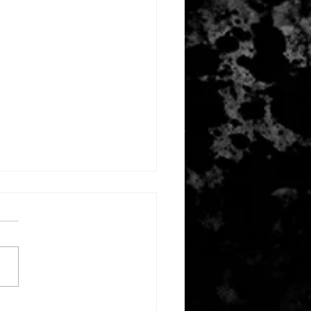
iah Boss Menang