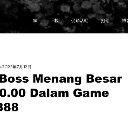
家
下載
促銷活動
抱怨
博
e
2023年7月12日
 Boss Menang Besar
0.00 Dalam Game
888