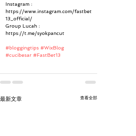
Instagram : 
https://www.instagram.com/fastbet
13_official/
Group Lucah : 
https://t.me/syokpancut
#bloggingtips
#WixBlog
#cucibesar
#FastBet13
查看全部
最新文章