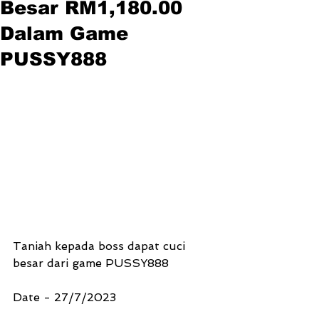
Besar RM1,180.00
Dalam Game
PUSSY888
Taniah kepada boss dapat cuci 
besar dari game PUSSY888
Date - 27/7/2023