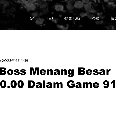
家
下載
促銷活動
抱怨
博
e
2023年4月14日
 Boss Menang Besar
0.00 Dalam Game 9