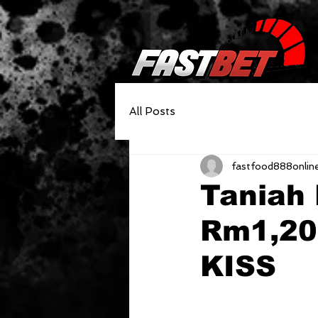
All Posts
fastfood888onlin
Taniah
Rm1,20
KISS