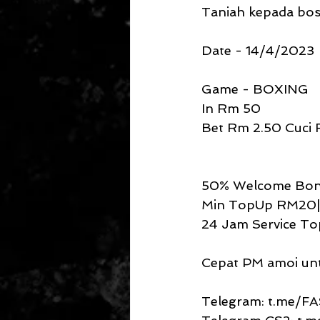
Taniah kepada boss
Date - 14/4/2023
Game - BOXING
In Rm 50
Bet Rm 2.50 Cuci
50% Welcome Bo
Min TopUp RM20|
24 Jam Service To
Cepat PM amoi un
Telegram: t.me/F