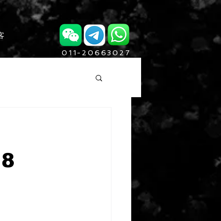
客
011-20663027
18