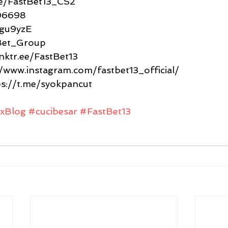
me/FastBet13_CS2
06698
3gu9yzE 
tBet_Group
inktr.ee/FastBet13
//www.instagram.com/fastbet13_official/
ps://t.me/syokpancut
xBlog
#cucibesar
#FastBet13