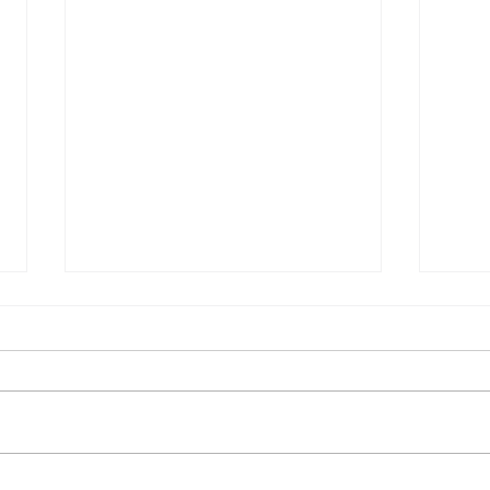
Taniah Boss Menang
Tan