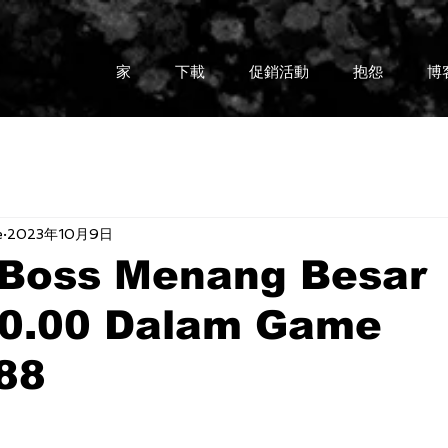
家
下載
促銷活動
抱怨
博
e
2023年10月9日
 Boss Menang Besar
0.00 Dalam Game
88