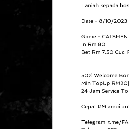
Taniah kepada bos
Date - 8/10/2023
Game - CAI SHE
In Rm 80
Bet Rm 7.50 Cuci
50% Welcome Bo
Min TopUp RM20|
24 Jam Service To
Cepat PM amoi un
Telegram: t.me/F