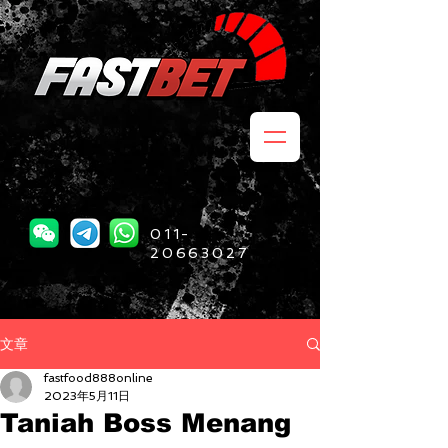
011-
20663027
文章
fastfood888online
2023年5月11日
Taniah Boss Menang