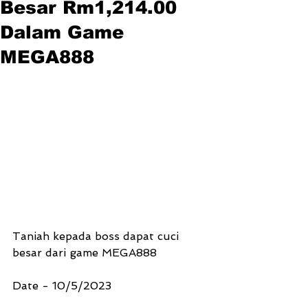
Besar Rm1,214.00
Dalam Game
MEGA888
Taniah kepada boss dapat cuci 
besar dari game MEGA888
Date - 10/5/2023