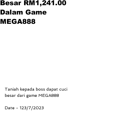
Besar RM1,241.00
Dalam Game
MEGA888
Taniah kepada boss dapat cuci 
besar dari game MEGA888
Date - 123/7/2023