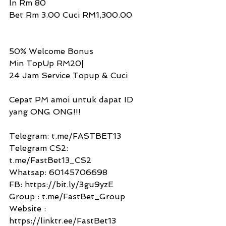
In Rm 80
Bet Rm 3.00 Cuci RM1,300.00
50% Welcome Bonus
Min TopUp RM20|
24 Jam Service Topup & Cuci
Cepat PM amoi untuk dapat ID 
yang ONG ONG!!!
Telegram: t.me/FASTBET13 
Telegram CS2: 
t.me/FastBet13_CS2
Whatsap: 60145706698
FB: https://bit.ly/3gu9yzE 
Group : t.me/FastBet_Group
Website : 
https://linktr.ee/FastBet13