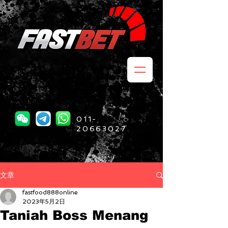
011-
20663027
文章
fastfood888online
2023年5月2日
Taniah Boss Menang