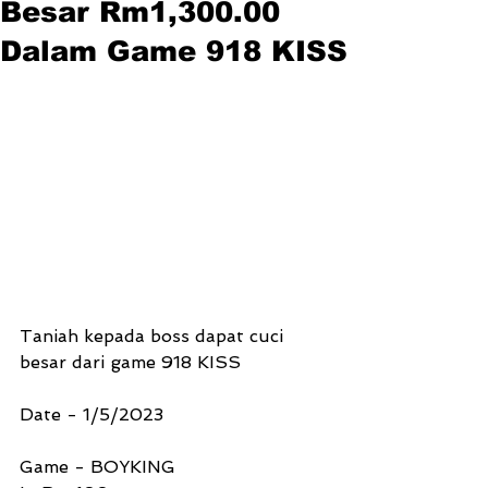
Besar Rm1,300.00
Dalam Game 918 KISS
Taniah kepada boss dapat cuci 
besar dari game 918 KISS
Date - 1/5/2023
Game - BOYKING