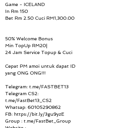
Game - ICELAND
In Rm 150
Bet Rm 2.50 Cuci RM1,300.00
50% Welcome Bonus
Min TopUp RM20|
24 Jam Service Topup & Cuci
Cepat PM amoi untuk dapat ID 
yang ONG ONG!!!
Telegram: t.me/FASTBET13 
Telegram CS2: 
t.me/FastBet13_CS2
Whatsap: 60105290862 
FB: https://bit.ly/3gu9yzE 
Group : t.me/FastBet_Group
Website : 