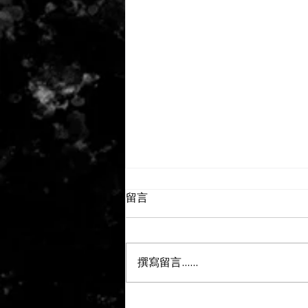
留言
撰寫留言......
Taniah Boss Menang