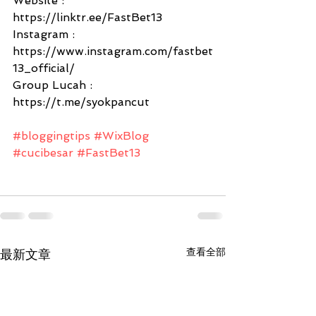
Website : 
https://linktr.ee/FastBet13
Instagram : 
https://www.instagram.com/fastbet
13_official/
Group Lucah : 
https://t.me/syokpancut
#bloggingtips
#WixBlog
#cucibesar
#FastBet13
查看全部
最新文章